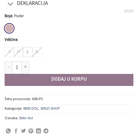
DEKLARACIJA
OČISTI
Boja
:
Puder
Veličina
S
M
L
XL
608-P3 Bebi Dol - Sanjarite U Luksuznom Satenskom Sjaju količina
DODAJ U KORPU
Šifra proizvoda:
608-P3
Kategorije:
BEBI DOL
,
SENZI SHOP
Oznaka:
Bebi dol