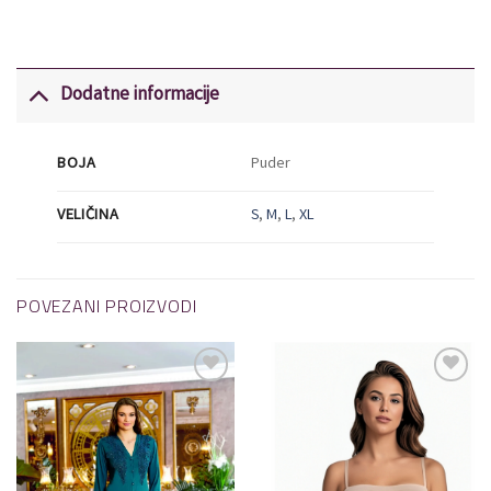
Dodatne informacije
BOJA
Puder
VELIČINA
S
,
M
,
L
,
XL
POVEZANI PROIZVODI
Dodaj
Dodaj
u
u
listu
listu
želja
želja