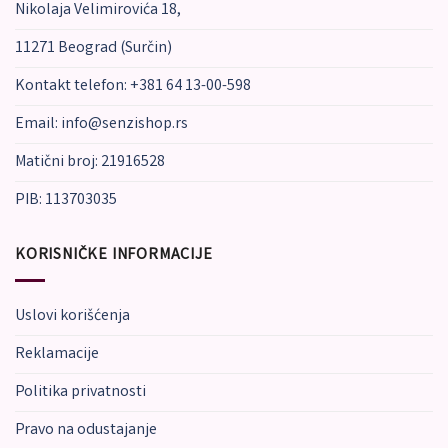
izabrane
izabrane
Nikolaja Velimirovića 18,
na
na
11271 Beograd (Surčin)
stranici
stranici
proizvoda.
proizvoda.
Kontakt telefon: +381 64 13-00-598
Email: info@senzishop.rs
Matični broj: 21916528
PIB: 113703035
KORISNIČKE INFORMACIJE
Uslovi korišćenja
Reklamacije
Politika privatnosti
Pravo na odustajanje