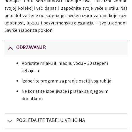
dodajući notu senzualnosti. Dodajte ovaj luksuzni komad
svojoj kolekciji već danas i započnite svoje veče u stilu. Naš
bebi dol za žene od satena je savršen izbor za one koji traže
udobnost, luksuz i bezvremensku eleganciju – sve u jednom.
Savršen izbor za poklon!
ODRŽAVANJE:
Koristite mlaku ili hladnu vodu – 30 stepeni
celzijusa
Izaberite program za pranje osetljivog rublja
Ne koristite izbeljivače i prašak sa njegovim
dodatkom
POGLEDAJTE TABELU VELIČINA