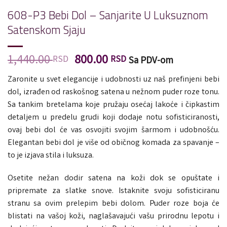
608-P3 Bebi Dol – Sanjarite U Luksuznom
Satenskom Sjaju
Originalna
Trenutna
1,440.00
800.00
RSD
RSD
Sa PDV-om
cena
cena
Zaronite u svet elegancije i udobnosti uz naš prefinjeni bebi
je
je:
dol, izrađen od raskošnog satena u nežnom puder roze tonu.
bila:
800.00 RSD.
Sa tankim bretelama koje pružaju osećaj lakoće i čipkastim
1,440.00 RSD.
detaljem u predelu grudi koji dodaje notu sofisticiranosti,
ovaj bebi dol će vas osvojiti svojim šarmom i udobnošću.
Elegantan bebi dol je više od običnog komada za spavanje –
to je izjava stila i luksuza.
Osetite nežan dodir satena na koži dok se opuštate i
pripremate za slatke snove. Istaknite svoju sofisticiranu
stranu sa ovim prelepim bebi dolom. Puder roze boja će
blistati na vašoj koži, naglašavajući vašu prirodnu lepotu i